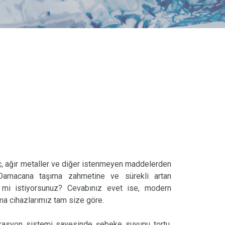
ç, ağır metaller ve diğer istenmeyen maddelerden
amacana taşıma zahmetine ve sürekli artan
 mi istiyorsunuz? Cevabınız evet ise, modern
tma cihazlarımız tam size göre.
ltrasyon sistemi sayesinde şebeke suyunu tortu,