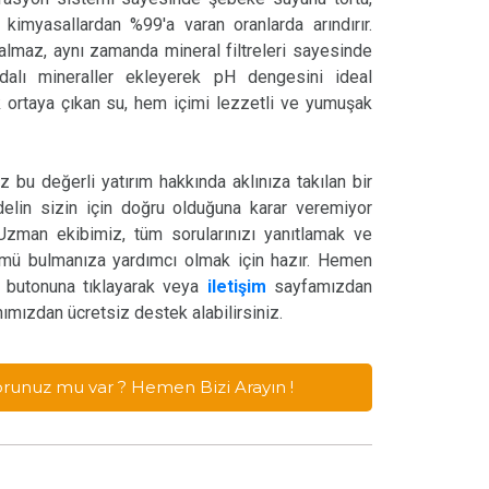
ı kimyasallardan %99'a varan oranlarda arındırır.
maz, aynı zamanda mineral filtreleri sayesinde
ydalı mineraller ekleyerek pH dengesini ideal
k ortaya çıkan su, hem içimi lezzetli ve yumuşak
z bu değerli yatırım hakkında aklınıza takılan bir
lin sizin için doğru olduğuna karar veremiyor
zman ekibimiz, tüm sorularınızı yanıtlamak ve
ümü bulmanıza yardımcı olmak için hazır. Hemen
 butonuna tıklayarak veya
iletişim
sayfamızdan
mızdan ücretsiz destek alabilirsiniz.
Sorunuz mu var ? Hemen Bizi Arayın !