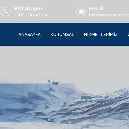
Bizi Arayın
Email
0505 036 43 64
info@waterclear.
ANASAYFA
KURUMSAL
HİZMETLERİMİZ