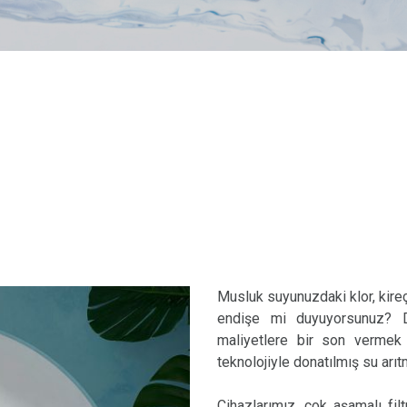
Musluk suyunuzdaki klor, kire
endişe mi duyuyorsunuz? D
maliyetlere bir son vermek
teknolojiyle donatılmış su arı
Cihazlarımız, çok aşamalı fi