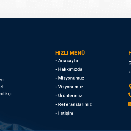
HIZLI MENÜ
H
- Anasayfa
Ç
- Hakkımızda
z
- Misyonumuz
ri
el
- Vizyonumuz
ilikçi
- Ürünlerimiz
- Referanslarımız
- İletişim