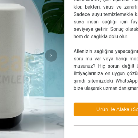
klor, bakteri, virüs ve zararl
Sadece suyu temizlemekle kal
suya insan sağlığı için fa
seviyeye getirir. Sonuç olara
hem de sağlıkla dolu olur.
Ailenizin sağlığına yapacağını
soru mu var veya hangi mode
musunuz? Hiç sorun değil! U
ihtiyaçlarınıza en uygun çöz
şimdi sitemizdeki WhatsApp
bize ulaşarak uzman danışmanı
Ürün İle Alakalı 