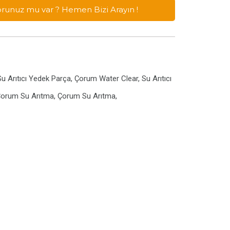
Sorunuz mu var ? Hemen Bizi Arayın !
u Arıtıcı Yedek Parça, Çorum Water Clear, Su Arıtıcı
, Çorum Su Arıtma, Çorum Su Arıtma,