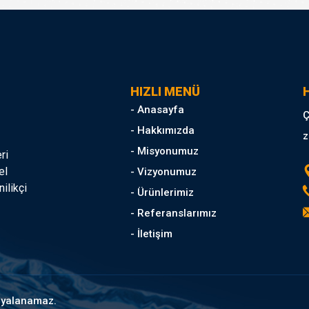
HIZLI MENÜ
H
- Anasayfa
Ç
- Hakkımızda
z
- Misyonumuz
ri
el
- Vizyonumuz
ilikçi
- Ürünlerimiz
- Referanslarımız
- İletişim
opyalanamaz.