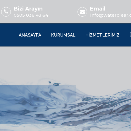
Bizi Arayın
Email
0505 036 43 64
info@waterclear.
ANASAYFA
KURUMSAL
HİZMETLERİMİZ