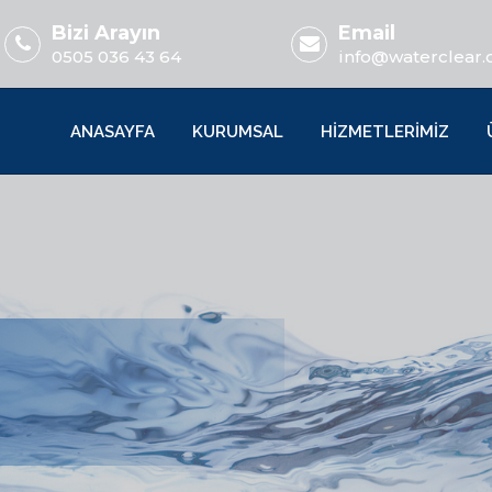
Bizi Arayın
Email
0505 036 43 64
info@waterclear.
ANASAYFA
KURUMSAL
HİZMETLERİMİZ