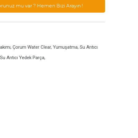
Sorunuz mu var ? Hemen Bizi Arayın !
re Bakımı, Çorum Water Clear, Yumuşatma, Su Arıtıcı
u Arıtıcı Yedek Parça,