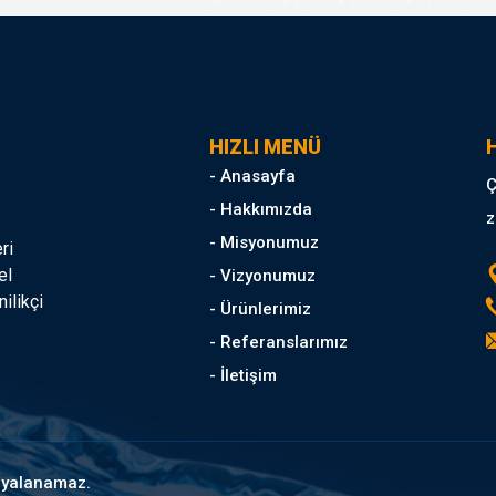
HIZLI MENÜ
H
- Anasayfa
Ç
- Hakkımızda
z
- Misyonumuz
ri
el
- Vizyonumuz
ilikçi
- Ürünlerimiz
- Referanslarımız
- İletişim
opyalanamaz.